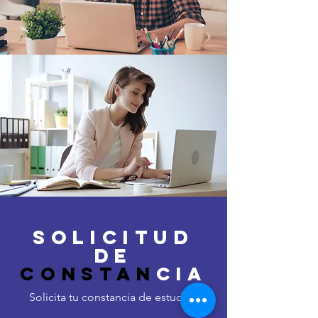
solicitud
de
constan
cia
Solicita tu constancia de estudios